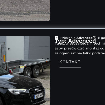
Szkolenie
Advanced
8 go
Typ: Advenced
Tu już wjeżdża sedan i techni
żeby przećwiczyć montaż od 
że ogarniasz nie tylko podsta
KONTAKT