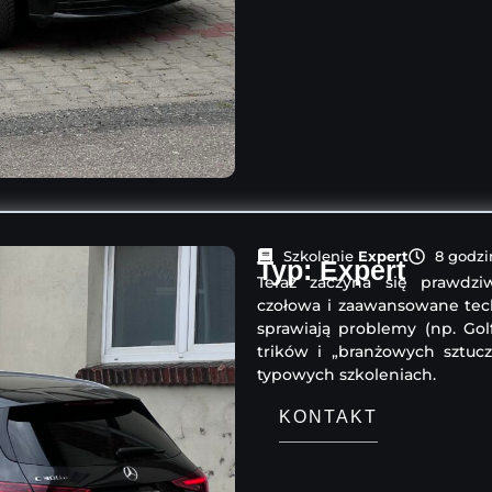
Szkolenie
Expert
8 godzi
Typ: Expert
Teraz zaczyna się prawdzi
czołowa i zaawansowane tech
sprawiają problemy (np. Go
trików i „branżowych sztuc
typowych szkoleniach.
KONTAKT