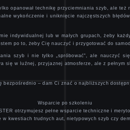
tylko
opanował technikę przyciemniania szyb
, ale też
finalne wykończenie i uniknięcie najczęstszych błędó
rmie indywidualnej lub w małych grupach
, żeby każd
estem po to, żeby Cię nauczyć i przygotować do samod
ania szyb i nie tylko „spróbować”, ale
nauczyć się
wa się
w luźnej, przyjaznej atmosferze
, ale z pełnym 
ę bezpośrednio – dam Ci znać o najbliższych dostępn
Wsparcie po szkoleniu
 otrzymujesz pełne wsparcie techniczne i meryto
 w kwestiach trudnych aut, nietypowych szyb czy dem