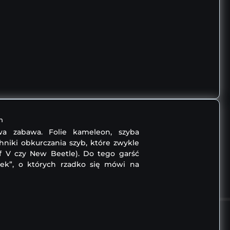
n
wa zabawa. Folie kameleon, szyba
niki obkurczania szyb, które zwykle
lf V czy New Beetle). Do tego garść
zek”, o których rzadko się mówi na