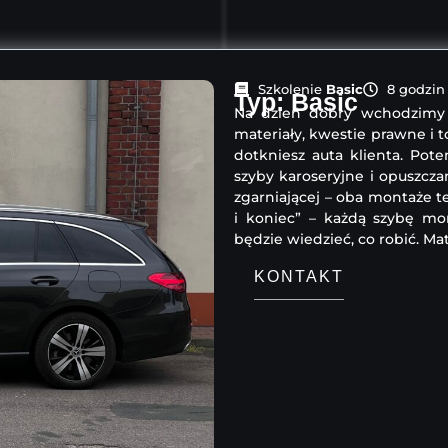
Szkolenie
Basic
8 godzin
Typ: Basic
Na dzień dobry wchodzimy 
materiały, kwestie prawne i 
dotkniesz auta klienta. Po
szyby karoseryjne i opuszczan
zgarniającej – oba montaże te
i koniec” – każdą szybę mo
będzie wiedzieć, co robić. Mat
KONTAKT