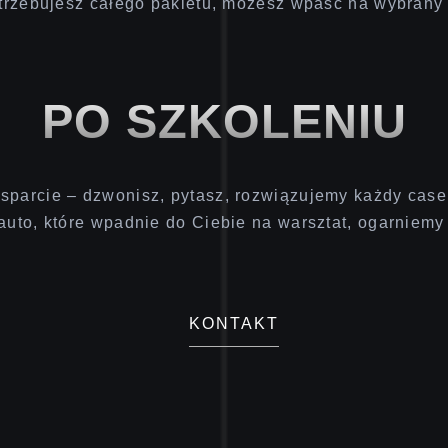
otrzebujesz całego pakietu, możesz wpaść na wybrany 
PO SZKOLENIU
parcie – dzwonisz, pytasz, rozwiązujemy każdy case. 
auto, które wpadnie do Ciebie na warsztat, ogarniemy
KONTAKT