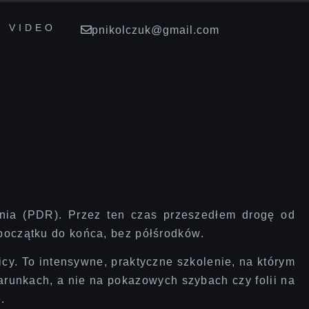
VIDEO
pnikolczuk@gmail.com
nia (PDR)
. Przez ten czas przeszedłem drogę od
d początku do końca, bez półśrodków
.
icy.
To intensywne, praktyczne szkolenie
, na którym
arunkach, a nie na pokazowych szybach czy folii na
.