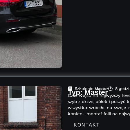
Szkolenie
Master
8 godzi
Typ: Master
Czas wejść na najwyższy lev
szyb z drzwi, półek i poszyć k
wszystko wróciło na swoje m
koniec – montaż folii na naj
KONTAKT