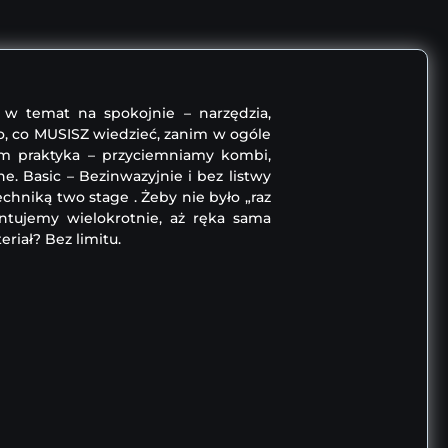
w temat na spokojnie – narzędzia,
to, co MUSISZ wiedzieć, zanim w ogóle
tem praktyka – przyciemniamy kombi,
e. Basic – Bezinwazyjnie i bez listwy
chniką two stage . Żeby nie było „raz
ntujemy wielokrotnie, aż ręka sama
eriał? Bez limitu.