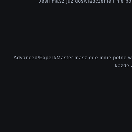
Jeśli masz już doświadczenie i nie p
Advanced/Expert/Master masz ode mnie pełne ws
każde 