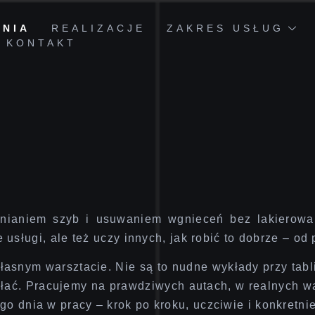
ENIA
REALIZACJE
ZAKRES USŁUG
KONTAKT
mnianiem szyb
i
usuwaniem wgnieceń bez lakierowa
e usługi, ale też
uczy innych, jak robić to dobrze – o
łasnym warsztacie. Nie są to nudne wykłady przy tabl
ałać. Pracujemy na prawdziwych autach, w realnych w
o dnia w pracy – krok po kroku, uczciwie i konkretnie